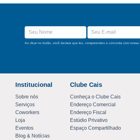
Ao clicar no botão, você declara que leu, compreendeu e concorda com nossa
Institucional
Clube Cais
Sobre nós
Conheça o Clube Cais
Serviços
Endereço Comercial
Coworkers
Endereço Fiscal
Loja
Estúdio Privativo
Eventos
Espaço Compartilhado
Blog & Notícias