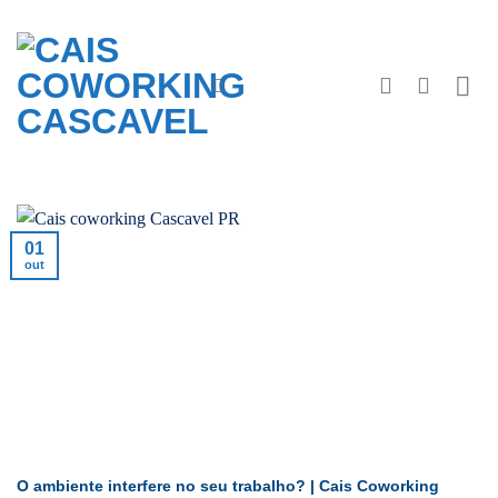
Skip
to
content
01
out
O ambiente interfere no seu trabalho? | Cais Coworking