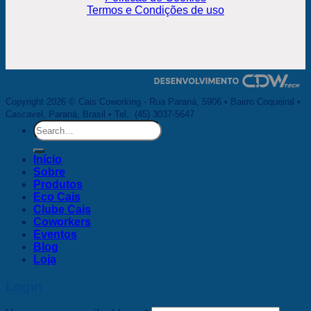
Termos e Condições de uso
Copyright 2026 © Cais Coworking - Rua Paraná, 5906 • Bairro Coqueiral •
Cascavel, Paraná, Brasil • Tel.: (45) 3037-5647
Search
for:
Início
Sobre
Produtos
Eco Cais
Clube Cais
Coworkers
Eventos
Blog
Loja
Login