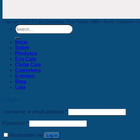
Copyright 2026 © Cais Coworking - Rua Paraná, 5906 • Bairro Coqueiral • Ca
Search
for:
Início
Sobre
Produtos
Eco Cais
Clube Cais
Coworkers
Eventos
Blog
Loja
Login
Username or email address
*
Password
*
Remember me
Log in