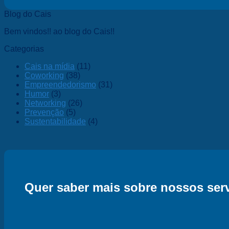
Blog do Cais
Bem vindos!! ao blog do Cais!!
Categorias
Cais na mídia
(11)
Coworking
(38)
Empreendedorismo
(31)
Humor
(3)
Networking
(26)
Prevenção
(5)
Sustentabilidade
(4)
Quer saber mais sobre nossos serv