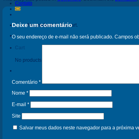
Contato
Deixe um comentário
No products in the cart.
O seu endereço de e-mail não será publicado.
Campos ob
Cart
No products in the cart.
Comentário
*
Nome
*
E-mail
*
Site
Salvar meus dados neste navegador para a próxima v