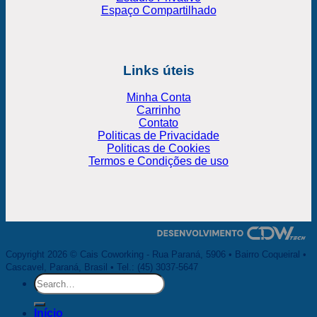
Espaço Compartilhado
Links úteis
Minha Conta
Carrinho
Contato
Politicas de Privacidade
Politicas de Cookies
Termos e Condições de uso
Copyright 2026 © Cais Coworking - Rua Paraná, 5906 • Bairro Coqueiral •
Cascavel, Paraná, Brasil • Tel.: (45) 3037-5647
Search
for:
Início