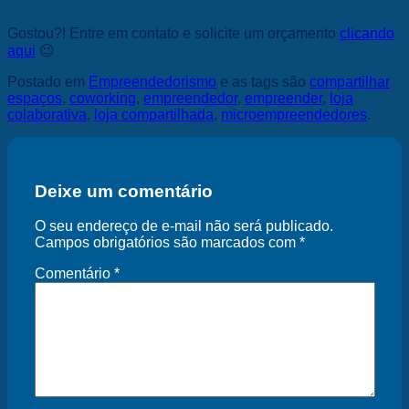
Gostou?! Entre em contato e solicite um orçamento
clicando
aqui
😉
Postado em
Empreendedorismo
e as tags são
compartilhar
espaços
,
coworking
,
empreendedor
,
empreender
,
loja
colaborativa
,
loja compartilhada
,
microempreendedores
.
Deixe um comentário
O seu endereço de e-mail não será publicado.
Campos obrigatórios são marcados com
*
Comentário
*