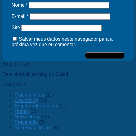
Nome
*
E-mail
*
Site
Salvar meus dados neste navegador para a
próxima vez que eu comentar.
Blog do Cais
Bem vindos!! ao blog do Cais!!
Categorias
Cais na mídia
(11)
Coworking
(38)
Empreendedorismo
(31)
Humor
(3)
Networking
(26)
Prevenção
(5)
Sustentabilidade
(4)