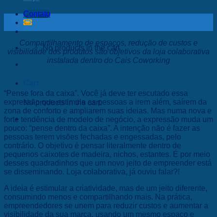
Contato
21
maio
Compartilhamento de espaços, redução de custos e
No products in the cart.
visibilidade dos produtos são objetivos da loja colaborativa
instalada dentro do Cais Coworking
Cart
“Pense fora da caixa”. Você já deve ter escutado essa
expressão que estimula as pessoas a irem além, saírem da
No products in the cart.
zona de conforto e ampliarem suas ideias. Mas numa nova e
forte tendência de modelo de negócio, a expressão muda um
pouco: “pense dentro da caixa”. A intenção não é fazer as
pessoas terem visões fechadas e engessadas, pelo
contrário. O objetivo é pensar literalmente dentro de
pequenos caixotes de madeira, nichos, estantes. É por meio
desses quadradinhos que um novo jeito de empreender está
se disseminando. Loja colaborativa, já ouviu falar?!
A ideia é estimular a criatividade, mas de um jeito diferente,
consumindo menos e compartilhando mais. Na prática,
empreendedores se unem para reduzir custos e aumentar a
visibilidade da sua marca, usando um mesmo espaço e