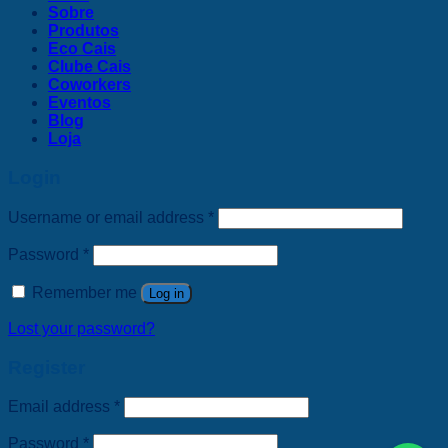
Sobre
Produtos
Eco Cais
Clube Cais
Coworkers
Eventos
Blog
Loja
Login
Username or email address
*
Password
*
Remember me
Log in
Lost your password?
Register
Email address
*
Password
*