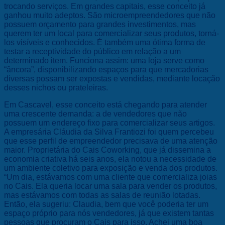
trocando serviços. Em grandes capitais, esse conceito já
ganhou muito adeptos. São microempreendedores que não
possuem orçamento para grandes investimentos, mas
querem ter um local para comercializar seus produtos, torná-
los visíveis e conhecidos. É também uma ótima forma de
testar a receptividade do público em relação a um
determinado item. Funciona assim: uma loja serve como
“âncora”, disponibilizando espaços para que mercadorias
diversas possam ser expostas e vendidas, mediante locação
desses nichos ou prateleiras.
Em Cascavel, esse conceito está chegando para atender
uma crescente demanda: a de vendedores que não
possuem um endereço fixo para comercializar seus artigos.
A empresária Cláudia da Silva Frantiozi foi quem percebeu
que esse perfil de empreendedor precisava de uma atenção
maior. Proprietária do Cais Coworking, que já dissemina a
economia criativa há seis anos, ela notou a necessidade de
um ambiente coletivo para exposição e venda dos produtos.
“Um dia, estávamos com uma cliente que comercializa joias
no Cais. Ela queria locar uma sala para vender os produtos,
mas estávamos com todas as salas de reunião lotadas.
Então, ela sugeriu: Claudia, bem que você poderia ter um
espaço próprio para nós vendedores, já que existem tantas
pessoas que procuram o Cais para isso. Achei uma boa